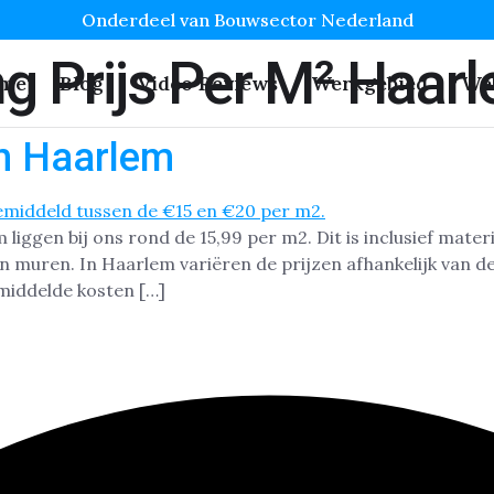
Onderdeel van Bouwsector Nederland
g Prijs Per M² Haar
me
Blog
Video Reviews
Werkgebied
We
in Haarlem
iggen bij ons rond de 15,99 per m2. Dit is inclusief materi
n muren. In Haarlem variëren de prijzen afhankelijk van d
emiddelde kosten […]