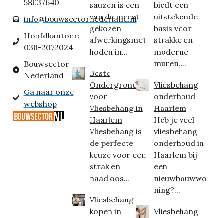
58037640
sauzen is een
biedt een
van de meest
uitstekende
info@bouwsectornederland.nl
gekozen
basis voor
Hoofdkantoor:
afwerkingsmet
strakke en
030-2072024
hoden in...
moderne
muren,...
Bouwsector
Beste
Nederland
Ondergrond
Vliesbehang
Ga naar onze
voor
onderhoud
webshop
Vliesbehang in
Haarlem
Haarlem
Heb je veel
Vliesbehang is
vliesbehang
de perfecte
onderhoud in
keuze voor een
Haarlem bij
strak en
een
naadloos...
nieuwbouwwo
ning?...
Vliesbehang
kopen in
Vliesbehang