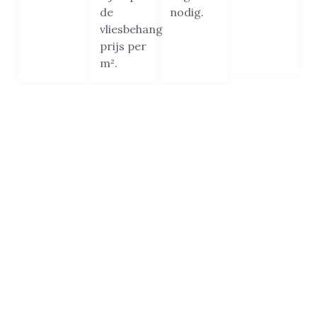
de
nodig.
vliesbehang
prijs per
m².
Beste vliesbehanger van
Haarlem
De reden waarom wij het vertrouwen van zoveel
klanten in Haarlem hebben gewonnen? Het antwoord
is simpel: kwaliteit, vakmanschap, service,
bereikbaarheid en klanttevredenheid.
Met honderden 5-sterren reviews en meer dan 200
videoaanbevelingen van tevreden klanten uit Haarlem,
laten wij zien dat wij consistent uitblinken in ons