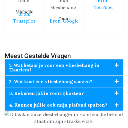
Bron:
team.
met
YouTube
vliesbehang.
Michelle
Bron:
Daan
Trustpilot
Bron: Google
Meest Gestelde Vragen
1. Wat betaal je voor een vliesbehang in
Haarlem?
2. Wat kost een vliesbehang sauzen?
3. Rekenen jullie voorrijkosten?
4. Kunnen jullie ook mijn plafond spuiten?