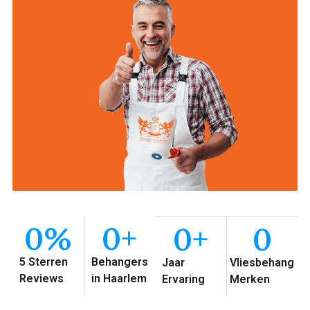
0
%
0
+
0
+
0
5 Sterren
Behangers
Jaar
Vliesbehang
Reviews
in Haarlem
Ervaring
Merken