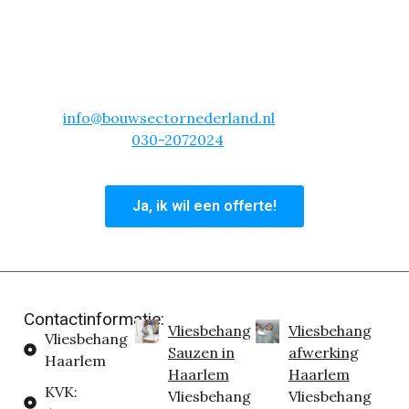
materialen!
Kies voor gemak en vakmanschap. Neem vandaag
nog contact met ons op en laat je woning in
Haarlem transformeren met vliesbehang! Mail
info@bouwsectornederland.nl
of bel ons
hoofdkantoor
030-2072024
en profiteer van deze
unieke aanbieding.
Ja, ik wil een offerte!
Contactinformatie:
Vliesbehang
Vliesbehang
Vliesbehang
Sauzen in
afwerking
Haarlem
Haarlem
Haarlem
KVK:
Vliesbehang
Vliesbehang