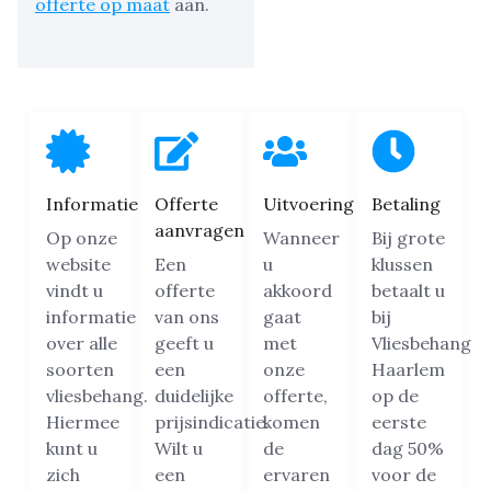
offerte op maat
aan.
Informatie
Offerte
Uitvoering
Betaling
aanvragen
Op onze
Wanneer
Bij grote
website
Een
u
klussen
vindt u
offerte
akkoord
betaalt u
informatie
van ons
gaat
bij
over alle
geeft u
met
Vliesbehang
soorten
een
onze
Haarlem
vliesbehang.
duidelijke
offerte,
op de
Hiermee
prijsindicatie.
komen
eerste
kunt u
Wilt u
de
dag 50%
zich
een
ervaren
voor de