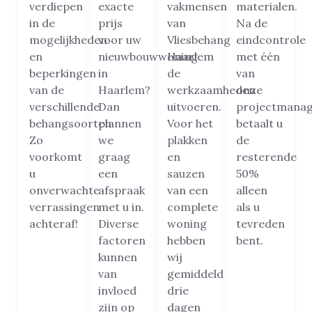
verdiepen
exacte
vakmensen
materialen.
in de
prijs
van
Na de
mogelijkheden
voor uw
Vliesbehang
eindcontrole
en
nieuwbouwwoning
Haarlem
met één
beperkingen
in
de
van
van de
Haarlem?
werkzaamheden
onze
verschillende
Dan
uitvoeren.
projectmanag
behangsoorten.
plannen
Voor het
betaalt u
Zo
we
plakken
de
voorkomt
graag
en
resterende
u
een
sauzen
50%
onverwachte
afspraak
van een
alleen
verrassingen
met u in.
complete
als u
achteraf!
Diverse
woning
tevreden
factoren
hebben
bent.
kunnen
wij
van
gemiddeld
invloed
drie
zijn op
dagen