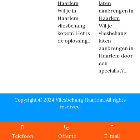
Haarlem
laten
Wil je in
aanbrengen in
Haarlem
Haarlem
vliesbehang
Wil je
kopen? Het is
vliesbehang
dé oplossing...
laten
aanbrengen in
Haarlem door
een
specialist?...
Copyright © 2024 Vliesbehang Haarlem, All rights
reserved.
Telefoon
Offerte
E-mail