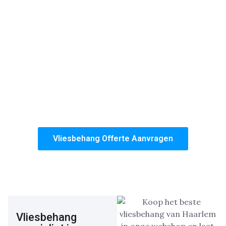
Dankzij onze uitgebreide kennis en zorgvuldige
werkwijze zorgen wij ervoor dat het resultaat niet te
onderscheiden is van muren die gestuct zijn. Op dit
vlak onderscheiden wij ons van de concurrentie!
Of het nu gaat om een enkele kamer of een volledige
woning, wij bieden een duurzame oplossing die
jarenlang mooi blijft. Kies voor onze ervaring,
kwaliteit en de zekerheid van een perfect afgewerkte
woning.
Vliesbehang Offerte Aanvragen
Vliesbehang