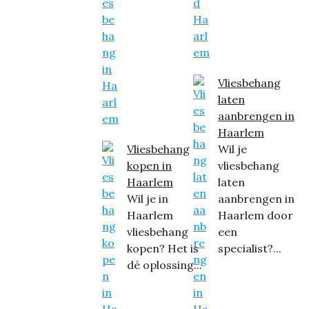
Vliesbehang
laten
aanbrengen in
Haarlem
Vliesbehang
Wil je
kopen in
vliesbehang
Haarlem
laten
Wil je in
aanbrengen in
Haarlem
Haarlem door
vliesbehang
een
kopen? Het is
specialist?...
dé oplossing...