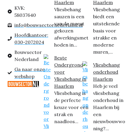
Haarlem
Haarlem
KVK:
Vliesbehang
Vliesbehang
58037640
sauzen is een
biedt een
van de meest
uitstekende
info@bouwsectornederland.nl
gekozen
basis voor
Hoofdkantoor:
afwerkingsmet
strakke en
030-2072024
hoden in...
moderne
muren,...
Bouwsector
Beste
Nederland
Ondergrond
Vliesbehang
Ga naar onze
voor
onderhoud
webshop
Vliesbehang in
Haarlem
Haarlem
Heb je veel
Vliesbehang is
vliesbehang
de perfecte
onderhoud in
keuze voor een
Haarlem bij
strak en
een
naadloos...
nieuwbouwwo
ning?...