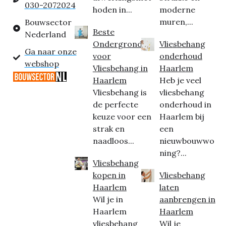
030-2072024
hoden in...
moderne
muren,...
Bouwsector
Beste
Nederland
Ondergrond
Vliesbehang
Ga naar onze
voor
onderhoud
webshop
Vliesbehang in
Haarlem
Haarlem
Heb je veel
Vliesbehang is
vliesbehang
de perfecte
onderhoud in
keuze voor een
Haarlem bij
strak en
een
naadloos...
nieuwbouwwo
ning?...
Vliesbehang
kopen in
Vliesbehang
Haarlem
laten
Wil je in
aanbrengen in
Haarlem
Haarlem
vliesbehang
Wil je