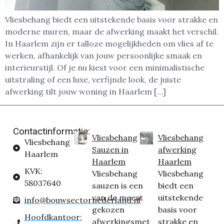
Vliesbehang biedt een uitstekende basis voor strakke en
moderne muren, maar de afwerking maakt het verschil.
In Haarlem zijn er talloze mogelijkheden om vlies af te
werken, afhankelijk van jouw persoonlijke smaak en
interieurstijl. Of je nu kiest voor een minimalistische
uitstraling of een luxe, verfijnde look, de juiste
afwerking tilt jouw woning in Haarlem […]
Contactinformatie:
Vliesbehang
Vliesbehang
Vliesbehang
Sauzen in
afwerking
Haarlem
Haarlem
Haarlem
KVK:
Vliesbehang
Vliesbehang
58037640
sauzen is een
biedt een
van de meest
uitstekende
info@bouwsectornederland.nl
gekozen
basis voor
Hoofdkantoor:
afwerkingsmet
strakke en