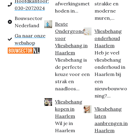
Hoofdkantoor:
afwerkingsmet
strakke en
030-2072024
hoden in...
moderne
muren,...
Bouwsector
Beste
Nederland
Ondergrond
Vliesbehang
Ga naar onze
voor
onderhoud
webshop
Vliesbehang in
Haarlem
Haarlem
Heb je veel
Vliesbehang is
vliesbehang
de perfecte
onderhoud in
keuze voor een
Haarlem bij
strak en
een
naadloos...
nieuwbouwwo
ning?...
Vliesbehang
kopen in
Vliesbehang
Haarlem
laten
Wil je in
aanbrengen in
Haarlem
Haarlem