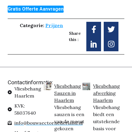
Gratis Offerte Aanvragen
Categorie:
Prijzen
Share
this :
Contactinformatie:
Vliesbehang
Vliesbehang
Vliesbehang
Sauzen in
afwerking
Haarlem
Haarlem
Haarlem
KVK:
Vliesbehang
Vliesbehang
58037640
sauzen is een
biedt een
van de meest
uitstekende
info@bouwsectornederland.nl
gekozen
basis voor