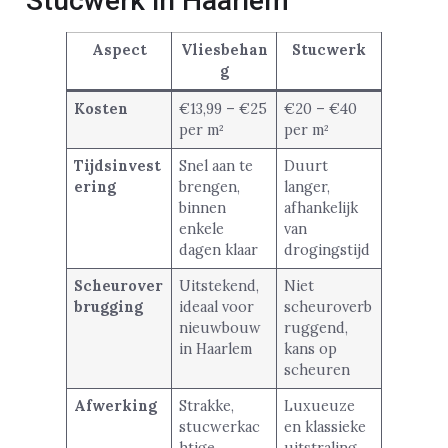
Stucwerk in Haarlem
Aspect
Vliesbehan
Stucwerk
g
Kosten
€13,99 – €25
€20 – €40
per m²
per m²
Tijdsinvest
Snel aan te
Duurt
ering
brengen,
langer,
binnen
afhankelijk
enkele
van
dagen klaar
drogingstijd
Scheurover
Uitstekend,
Niet
brugging
ideaal voor
scheuroverb
nieuwbouw
ruggend,
in Haarlem
kans op
scheuren
Afwerking
Strakke,
Luxueuze
stucwerkac
en klassieke
htige
uitstraling