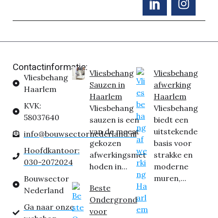
Contactinformatie:
Vliesbehang
Vliesbehang
Vliesbehang
Sauzen in
afwerking
Haarlem
Haarlem
Haarlem
KVK:
Vliesbehang
Vliesbehang
58037640
sauzen is een
biedt een
van de meest
uitstekende
info@bouwsectornederland.nl
gekozen
basis voor
Hoofdkantoor:
afwerkingsmet
strakke en
030-2072024
hoden in...
moderne
muren,...
Bouwsector
Beste
Nederland
Ondergrond
Ga naar onze
voor