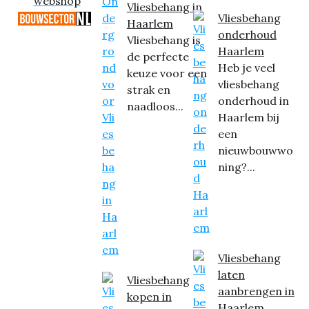
webshop
Vliesbehang in
Vliesbehang
Haarlem
onderhoud
Vliesbehang is
Haarlem
de perfecte
Heb je veel
keuze voor een
vliesbehang
strak en
onderhoud in
naadloos...
Haarlem bij
een
nieuwbouwwo
ning?...
Vliesbehang
laten
Vliesbehang
aanbrengen in
kopen in
Haarlem