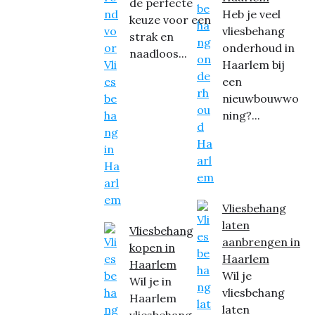
de perfecte
Heb je veel
keuze voor een
vliesbehang
strak en
onderhoud in
naadloos...
Haarlem bij
een
nieuwbouwwo
ning?...
Vliesbehang
laten
Vliesbehang
aanbrengen in
kopen in
Haarlem
Haarlem
Wil je
Wil je in
vliesbehang
Haarlem
laten