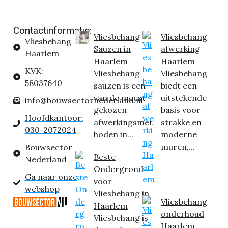
Contactinformatie:
Vliesbehang
Vliesbehang
Vliesbehang
Sauzen in
afwerking
Haarlem
Haarlem
Haarlem
KVK:
Vliesbehang
Vliesbehang
58037640
sauzen is een
biedt een
van de meest
uitstekende
info@bouwsectornederland.nl
gekozen
basis voor
Hoofdkantoor:
afwerkingsmet
strakke en
030-2072024
hoden in...
moderne
muren,...
Bouwsector
Beste
Nederland
Ondergrond
Ga naar onze
voor
webshop
Vliesbehang in
Vliesbehang
Haarlem
onderhoud
Vliesbehang is
Haarlem