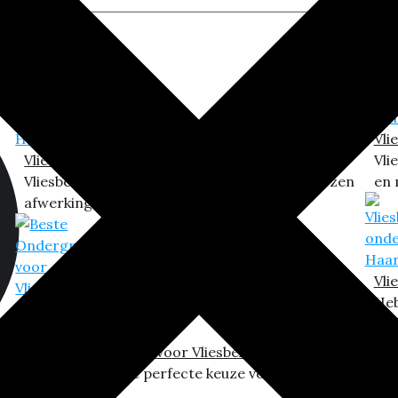
Vli
Vliesbehang Sauzen in Haarlem
Vli
Vliesbehang sauzen is een van de meest gekozen
en 
afwerkingsmethoden in...
Vli
Heb
een
Beste Ondergrond voor Vliesbehang in Haarlem
Vliesbehang is de perfecte keuze voor een strak en
naadloos...