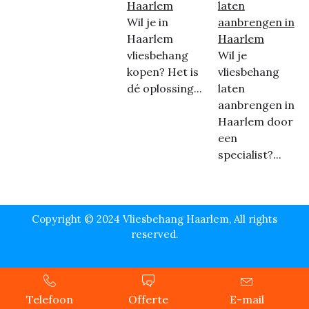
Haarlem
laten
Wil je in
aanbrengen in
Haarlem
Haarlem
vliesbehang
Wil je
kopen? Het is
vliesbehang
dé oplossing...
laten
aanbrengen in
Haarlem door
een
specialist?...
Copyright © 2024 Vliesbehang Haarlem, All rights
reserved.
Telefoon
Offerte
E-mail