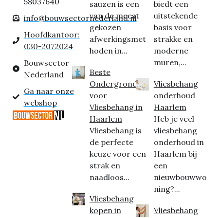
58037640
sauzen is een
biedt een
van de meest
uitstekende
info@bouwsectornederland.nl
gekozen
basis voor
Hoofdkantoor:
afwerkingsmet
strakke en
030-2072024
hoden in...
moderne
muren,...
Bouwsector
Beste
Nederland
Ondergrond
Vliesbehang
Ga naar onze
voor
onderhoud
webshop
Vliesbehang in
Haarlem
Haarlem
Heb je veel
Vliesbehang is
vliesbehang
de perfecte
onderhoud in
keuze voor een
Haarlem bij
strak en
een
naadloos...
nieuwbouwwo
ning?...
Vliesbehang
kopen in
Vliesbehang