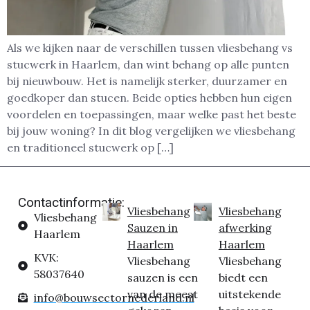
Als we kijken naar de verschillen tussen vliesbehang vs
stucwerk in Haarlem, dan wint behang op alle punten
bij nieuwbouw. Het is namelijk sterker, duurzamer en
goedkoper dan stucen. Beide opties hebben hun eigen
voordelen en toepassingen, maar welke past het beste
bij jouw woning? In dit blog vergelijken we vliesbehang
en traditioneel stucwerk op […]
Contactinformatie:
Vliesbehang
Vliesbehang
Vliesbehang
Sauzen in
afwerking
Haarlem
Haarlem
Haarlem
KVK:
Vliesbehang
Vliesbehang
58037640
sauzen is een
biedt een
van de meest
uitstekende
info@bouwsectornederland.nl