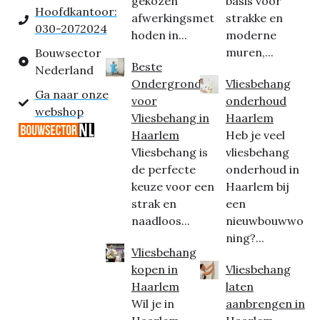
gekozen
basis voor
Hoofdkantoor:
afwerkingsmet
strakke en
030-2072024
hoden in...
moderne
muren,...
Bouwsector
Beste
Nederland
Ondergrond
Vliesbehang
Ga naar onze
voor
onderhoud
webshop
Vliesbehang in
Haarlem
Haarlem
Heb je veel
Vliesbehang is
vliesbehang
de perfecte
onderhoud in
keuze voor een
Haarlem bij
strak en
een
naadloos...
nieuwbouwwo
ning?...
Vliesbehang
kopen in
Vliesbehang
Haarlem
laten
Wil je in
aanbrengen in