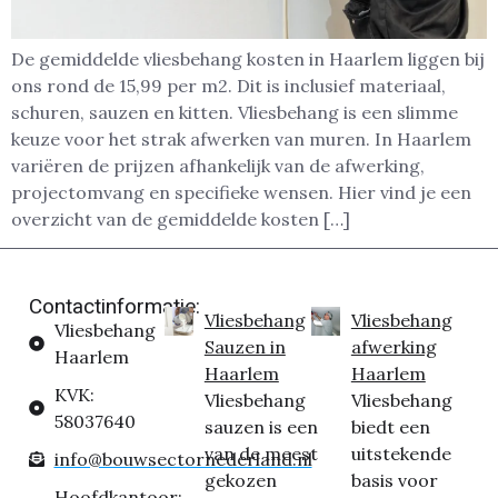
De gemiddelde vliesbehang kosten in Haarlem liggen bij
ons rond de 15,99 per m2. Dit is inclusief materiaal,
schuren, sauzen en kitten. Vliesbehang is een slimme
keuze voor het strak afwerken van muren. In Haarlem
variëren de prijzen afhankelijk van de afwerking,
projectomvang en specifieke wensen. Hier vind je een
overzicht van de gemiddelde kosten […]
Contactinformatie:
Vliesbehang
Vliesbehang
Vliesbehang
Sauzen in
afwerking
Haarlem
Haarlem
Haarlem
KVK:
Vliesbehang
Vliesbehang
58037640
sauzen is een
biedt een
van de meest
uitstekende
info@bouwsectornederland.nl
gekozen
basis voor
Hoofdkantoor: