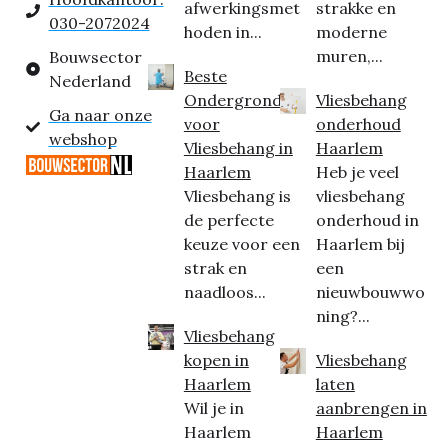
afwerkingsmet
strakke en
030-2072024
hoden in...
moderne
muren,...
Bouwsector
Beste
Nederland
Ondergrond
Vliesbehang
Ga naar onze
voor
onderhoud
webshop
Vliesbehang in
Haarlem
Haarlem
Heb je veel
Vliesbehang is
vliesbehang
de perfecte
onderhoud in
keuze voor een
Haarlem bij
strak en
een
naadloos...
nieuwbouwwo
ning?...
Vliesbehang
kopen in
Vliesbehang
Haarlem
laten
Wil je in
aanbrengen in
Haarlem
Haarlem