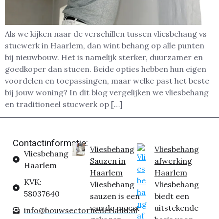
Als we kijken naar de verschillen tussen vliesbehang vs
stucwerk in Haarlem, dan wint behang op alle punten
bij nieuwbouw. Het is namelijk sterker, duurzamer en
goedkoper dan stucen. Beide opties hebben hun eigen
voordelen en toepassingen, maar welke past het beste
bij jouw woning? In dit blog vergelijken we vliesbehang
en traditioneel stucwerk op […]
Contactinformatie:
Vliesbehang
Vliesbehang
Vliesbehang
Sauzen in
afwerking
Haarlem
Haarlem
Haarlem
KVK:
Vliesbehang
Vliesbehang
58037640
sauzen is een
biedt een
van de meest
uitstekende
info@bouwsectornederland.nl