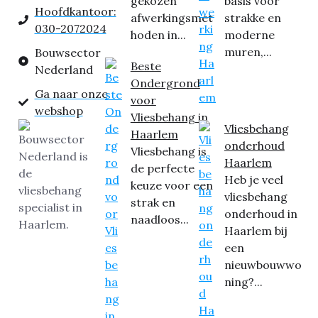
gekozen
basis voor
Hoofdkantoor:
afwerkingsmet
strakke en
030-2072024
hoden in...
moderne
muren,...
Bouwsector
Beste
Nederland
Ondergrond
Ga naar onze
voor
webshop
Vliesbehang in
Vliesbehang
Haarlem
onderhoud
Vliesbehang is
Haarlem
de perfecte
Heb je veel
keuze voor een
vliesbehang
strak en
onderhoud in
naadloos...
Haarlem bij
een
nieuwbouwwo
ning?...