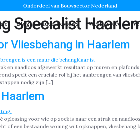
Onderdeel van Bouwsector Nederland
g Specialist Haarle
me
Blog
Video Reviews
Werkgebied
We
or Vliesbehang in Haarlem
trak en naadloos afgewerkt resultaat op muren en plafond
ond speelt een cruciale rol bij het aanbrengen van vliesb
stappen nodig zijn […]
n Haarlem
dé oplossing voor wie op zoek is naar een strak en naadlo
bt of een bestaande woning wilt opknappen, vliesbehang b